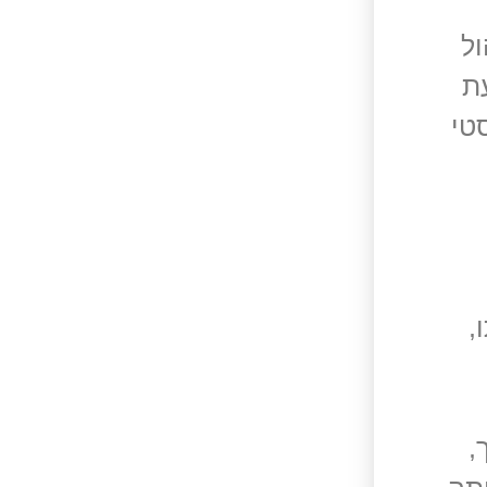
ול
ת
טי
,
,