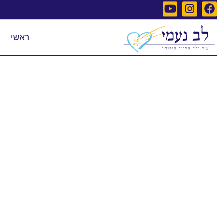
ראשי
ת